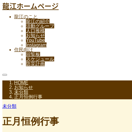
龍江ホームページ
龍江のこと
龍江の紹介
活動グループ
人口推移
お知らせ
YouTube
Instagram
住民向け
回覧板
スケジュール
防災計画
HOME
お知らせ
未分類
正月恒例行事
未分類
正月恒例行事