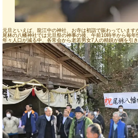
元旦といえば、龍江中の神社、お寺は初詣で賑わっています
尾林の八幡神社では元旦祭の神事の後、午前10時半から毎年
年々人口が減る中、各常会から老若男女7人の精鋭が綱を引