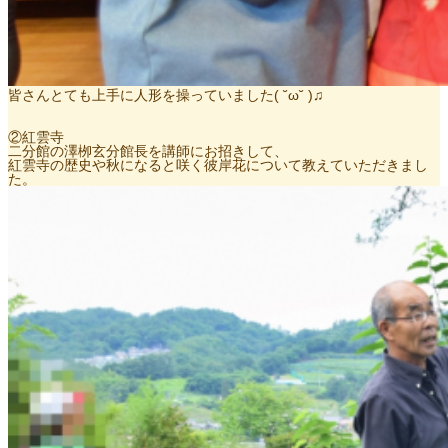
皆さんとても上手に人形を操っていました( ˘ω˘ )♫
②紅雲寺
二分館の澤栁玄分館長を講師にお招きして、
紅雲寺の歴史や秋になると咲く彼岸花について教えていただきまし
た。