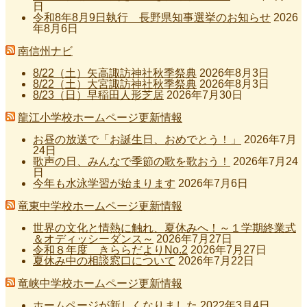
日
令和8年8月9日執行 長野県知事選挙のお知らせ
2026
年8月6日
南信州ナビ
8/22（土）矢高諏訪神社秋季祭典
2026年8月3日
8/22（土）大宮諏訪神社秋季祭典
2026年8月3日
8/23（日）早稲田人形芝居
2026年7月30日
龍江小学校ホームページ更新情報
お昼の放送で「お誕生日、おめでとう！」
2026年7月
24日
歌声の日、みんなで季節の歌を歌おう！
2026年7月24
日
今年も水泳学習が始まります
2026年7月6日
竜東中学校ホームページ更新情報
世界の文化と情熱に触れ、夏休みへ！～１学期終業式
＆オディッシーダンス～
2026年7月27日
令和８年度 きららだよりNo.2
2026年7月27日
夏休み中の相談窓口について
2026年7月22日
竜峡中学校ホームページ更新情報
ホームページが新しくなりました
2022年3月4日