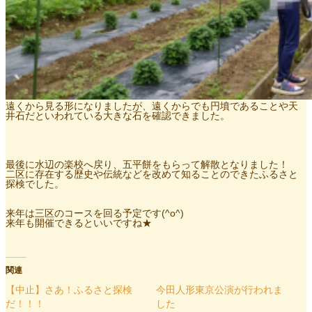
遠くから見る形になりましたが、遠くからでも円墳であることや天
井石だといわれている大きな石を確認できました。
最後に水辺の楽校へ戻り、五平餅をもらって解散となりました！
二区に存在する歴史や伝統などを改めて知ることのできたふるさと
探検でした。
来年は三区のコースを回る予定です(^o^)
来年も開催できるといいですね★
関連
【中止】さあ！ふるさと探検
今田人形東京公演が行われま
だ！！！
した