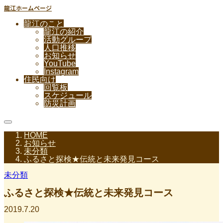
龍江ホームページ
龍江のこと
龍江の紹介
活動グループ
人口推移
お知らせ
YouTube
Instagram
住民向け
回覧板
スケジュール
防災計画
HOME
お知らせ
未分類
ふるさと探検★伝統と未来発見コース
未分類
ふるさと探検★伝統と未来発見コース
2019.7.20