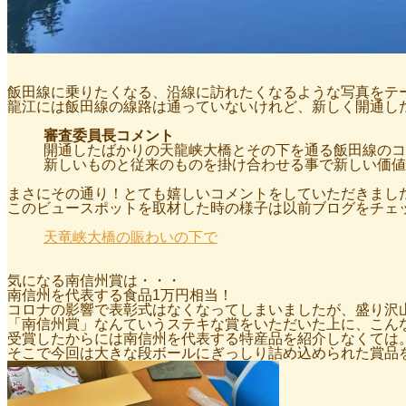
飯田線に乗りたくなる、沿線に訪れたくなるような写真をテ
龍江には飯田線の線路は通っていないけれど、新しく開通し
審査委員長コメント
開通したばかりの天龍峡大橋とその下を通る飯田線のコ
新しいものと従来のものを掛け合わせる事で新しい価値
まさにその通り！とても嬉しいコメントをしていただきまし
このビュースポットを取材した時の様子は以前ブログをチェ
天竜峡大橋の賑わいの下で
気になる南信州賞は・・・
南信州を代表する食品1万円相当！
コロナの影響で表彰式はなくなってしまいましたが、盛り沢
「南信州賞」なんていうステキな賞をいただいた上に、こん
受賞したからには南信州を代表する特産品を紹介しなくては
そこで今回は大きな段ボールにぎっしり詰め込められた賞品