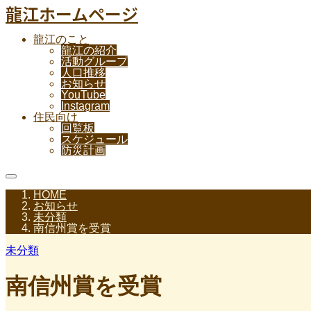
龍江ホームページ
龍江のこと
龍江の紹介
活動グループ
人口推移
お知らせ
YouTube
Instagram
住民向け
回覧板
スケジュール
防災計画
HOME
お知らせ
未分類
南信州賞を受賞
未分類
南信州賞を受賞