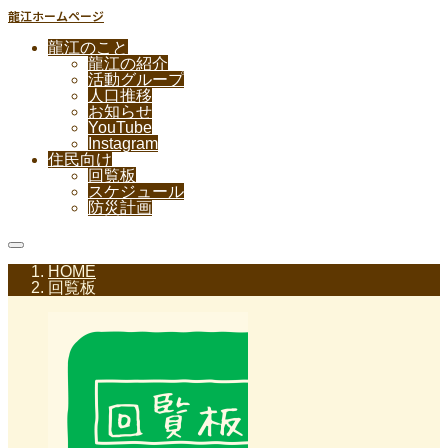
龍江ホームページ
龍江のこと
龍江の紹介
活動グループ
人口推移
お知らせ
YouTube
Instagram
住民向け
回覧板
スケジュール
防災計画
HOME
回覧板