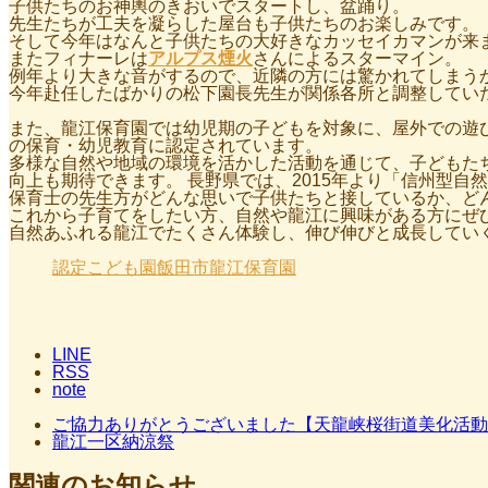
子供たちのお神輿のきおいでスタートし、盆踊り。
先生たちが工夫を凝らした屋台も子供たちのお楽しみです。
そして今年はなんと子供たちの大好きなカッセイカマンが来
またフィナーレは
アルプス煙火
さんによるスターマイン。
例年より大きな音がするので、近隣の方には驚かれてしまう
今年赴任したばかりの松下園長先生が関係各所と調整してい
また、龍江保育園では幼児期の子どもを対象に、屋外での遊
の保育・幼児教育に認定されています。
多様な自然や地域の環境を活かした活動を通じて、子どもた
向上も期待できます。 長野県では、2015年より「信州型
保育士の先生方がどんな思いで子供たちと接しているか、ど
これから子育てをしたい方、自然や龍江に興味がある方にぜ
自然あふれる龍江でたくさん体験し、伸び伸びと成長してい
認定こども園飯田市龍江保育園
LINE
RSS
note
ご協力ありがとうございました【天龍峡桜街道美化活動
龍江一区納涼祭
関連のお知らせ