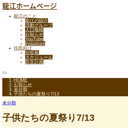
龍江ホームページ
龍江のこと
龍江の紹介
活動グループ
人口推移
お知らせ
YouTube
Instagram
住民向け
回覧板
スケジュール
防災計画
HOME
お知らせ
未分類
子供たちの夏祭り7/13
未分類
子供たちの夏祭り7/13