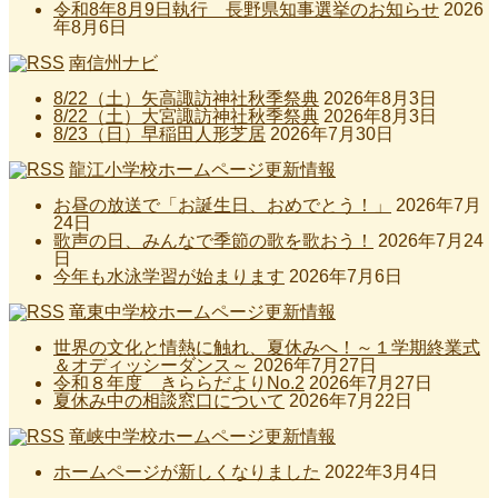
令和8年8月9日執行 長野県知事選挙のお知らせ
2026
年8月6日
南信州ナビ
8/22（土）矢高諏訪神社秋季祭典
2026年8月3日
8/22（土）大宮諏訪神社秋季祭典
2026年8月3日
8/23（日）早稲田人形芝居
2026年7月30日
龍江小学校ホームページ更新情報
お昼の放送で「お誕生日、おめでとう！」
2026年7月
24日
歌声の日、みんなで季節の歌を歌おう！
2026年7月24
日
今年も水泳学習が始まります
2026年7月6日
竜東中学校ホームページ更新情報
世界の文化と情熱に触れ、夏休みへ！～１学期終業式
＆オディッシーダンス～
2026年7月27日
令和８年度 きららだよりNo.2
2026年7月27日
夏休み中の相談窓口について
2026年7月22日
竜峡中学校ホームページ更新情報
ホームページが新しくなりました
2022年3月4日