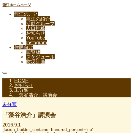
龍江ホームページ
龍江のこと
龍江の紹介
活動グループ
人口推移
お知らせ
YouTube
Instagram
住民向け
回覧板
スケジュール
防災計画
HOME
お知らせ
未分類
「藻谷浩介」講演会
未分類
「藻谷浩介」講演会
2016.9.1
[fusion_builder_container hundred_percent=”no”