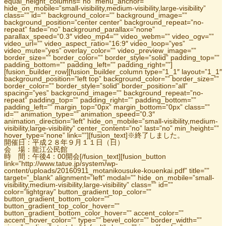
equal_height_columns=”no” menu_anchor=””
hide_on_mobile=”small-visibility,medium-visibility,large-visibility”
class=”” id=”” background_color=”” background_image=””
background_position=”center center” background_repeat=”no-
repeat” fade=”no” background_parallax=”none”
parallax_speed=”0.3″ video_mp4=”” video_webm=”” video_ogv=””
video_url=”” video_aspect_ratio=”16:9″ video_loop=”yes”
video_mute=”yes” overlay_color=”” video_preview_image=””
border_size=”” border_color=”” border_style=”solid” padding_top=””
padding_bottom=”” padding_left=”” padding_right=””]
[fusion_builder_row][fusion_builder_column type=”1_1″ layout=”1_1″
background_position=”left top” background_color=”” border_size=””
border_color=”” border_style=”solid” border_position=”all”
spacing=”yes” background_image=”” background_repeat=”no-
repeat” padding_top=”” padding_right=”” padding_bottom=””
padding_left=”” margin_top=”0px” margin_bottom=”0px” class=””
id=”” animation_type=”” animation_speed=”0.3″
animation_direction=”left” hide_on_mobile=”small-visibility,medium-
visibility,large-visibility” center_content=”no” last=”no” min_height=””
hover_type=”none” link=””][fusion_text]※終了しました。
開催日：平成２８年９月１１日（日）
会 場：龍江公民館
時 間：午後4：00開会[/fusion_text][fusion_button
link=”http://www.tatue.jp/system/wp-
content/uploads/20160911_motanikousuke-kouenkai.pdf” title=””
target=”_blank” alignment=”left” modal=”” hide_on_mobile=”small-
visibility,medium-visibility,large-visibility” class=”” id=””
color=”lightgray” button_gradient_top_color=””
button_gradient_bottom_color=””
button_gradient_top_color_hover=””
button_gradient_bottom_color_hover=”” accent_color=””
accent_hover_color=”” type=”” bevel_color=”” border_width=””