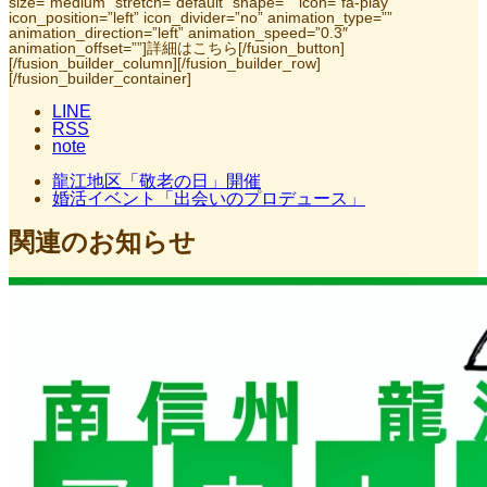
size=”medium” stretch=”default” shape=”” icon=”fa-play”
icon_position=”left” icon_divider=”no” animation_type=””
animation_direction=”left” animation_speed=”0.3″
animation_offset=””]詳細はこちら[/fusion_button]
[/fusion_builder_column][/fusion_builder_row]
[/fusion_builder_container]
LINE
RSS
note
龍江地区「敬老の日」開催
婚活イベント「出会いのプロデュース」
関連のお知らせ